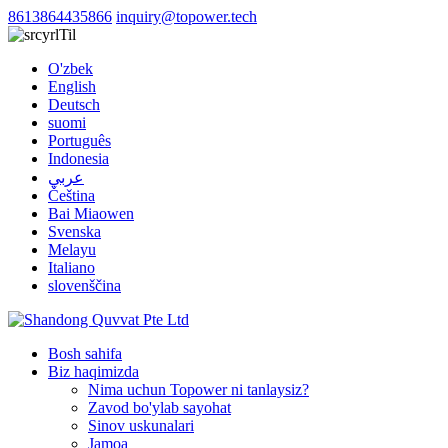
8613864435866
inquiry@topower.tech
Til
O'zbek
English
Deutsch
suomi
Português
Indonesia
عربي
Čeština
Bai Miaowen
Svenska
Melayu
Italiano
slovenščina
Bosh sahifa
Biz haqimizda
Nima uchun Topower ni tanlaysiz?
Zavod bo'ylab sayohat
Sinov uskunalari
Jamoa