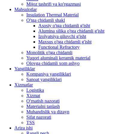
Mijoz tashrifi va ko'rgazmasi
Mahsulotlar
Insulation Thermal Material
O'tga chidamli shakl
Asosiy o'tga chidamli g'isht
Alumina silika o'tga chidamli g'isht
Izolyatsiya qiluvchi g'isht
Maxsus o'tga chidamli g'isht
Functional Refractory
Monolitik o'tga chidamli
Yuqori aluminali keramik material
Olovga chidamli xom ashyo
Yangiliklar
Kompaniya yangiliklari
Sanoat yangiliklari
Xizmatlar
Logistika
Xizmat
O'rnatish nazorati
Materialni tanlash
Muhandislik va dizayn
Sifat nazorati
TSS
Ariza ishi
Rangli pech